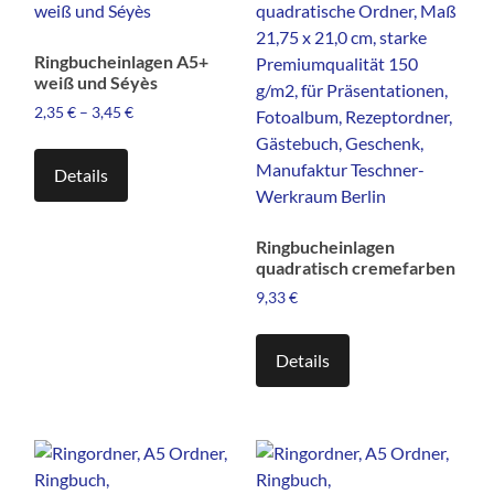
Produktseite
Die
gewählt
Optionen
Ringbucheinlagen A5+
werden
können
weiß und Séyès
auf
2,35
€
–
3,45
€
der
Dieses
Produktseite
Produkt
Details
gewählt
weist
werden
mehrere
Ringbucheinlagen
Varianten
quadratisch cremefarben
auf.
9,33
€
Die
Optionen
können
Details
auf
der
Produktseite
gewählt
werden