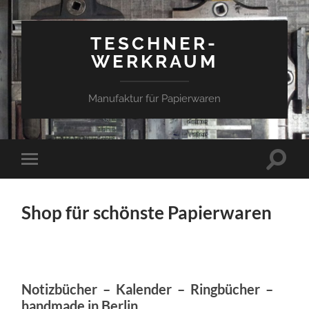
TESCHNER-
WERKRAUM
Manufaktur für Papierwaren
Suchfe
Mobile-
ein-/a
Menü
ein-/ausblenden
Shop für schönste Papierwaren
Notizbücher – Kalender – Ringbücher –
handmade in Berlin