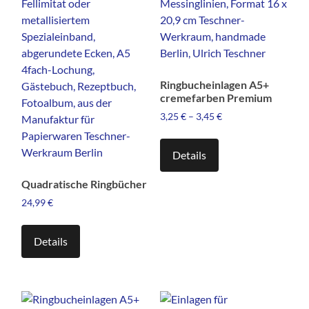
auf
der
Produktseite
gewählt
werden
Ringbucheinlagen A5+
cremefarben Premium
3,25
€
–
3,45
€
Dieses
Produkt
Details
weist
Quadratische Ringbücher
mehrere
Varianten
24,99
€
auf.
Dieses
Die
Produkt
Details
Optionen
weist
können
mehrere
auf
Varianten
der
auf.