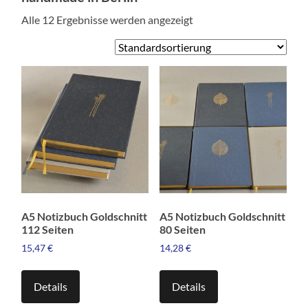
Alle 12 Ergebnisse werden angezeigt
A5 Notizbuch Goldschnitt
A5 Notizbuch Goldschnitt
112 Seiten
80 Seiten
15,47
€
14,28
€
Dieses
Dieses
Produkt
Produkt
Details
Details
weist
weist