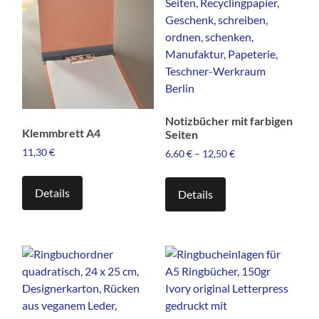
Die
Die
Optionen
Optionen
können
können
auf
auf
der
der
Produktseite
Produktseite
gewählt
gewählt
Notizbücher mit farbigen
werden
werden
Klemmbrett A4
Seiten
11,30
€
6,60
€
–
12,50
€
Dieses
Produkt
Details
Details
weist
mehrere
Varianten
auf.
Die
Optionen
können