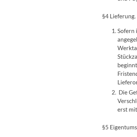
§4 Lieferung.
Sofern 
angegeb
Werktag
Stückza
beginnt
Fristen
Liefero
Die Gef
Verschl
erst mi
§5 Eigentums