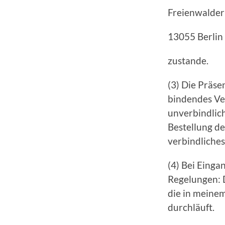
Freienwalder
13055 Berlin
zustande.
(3) Die Präse
bindendes Ver
unverbindlic
Bestellung de
verbindliches
(4) Bei Einga
Regelungen: 
die in meine
durchläuft.