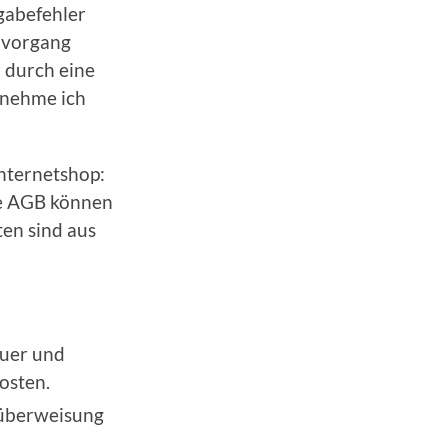
gabefehler
llvorgang
 durch eine
 nehme ich
Internetshop:
ie AGB können
ten sind aus
euer und
osten.
tüberweisung