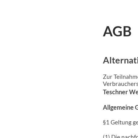
AGB
Alternat
Zur Teilnahm
Verbrauchersc
Teschner W
Allgemeine 
§1 Geltung g
(1) Die nach