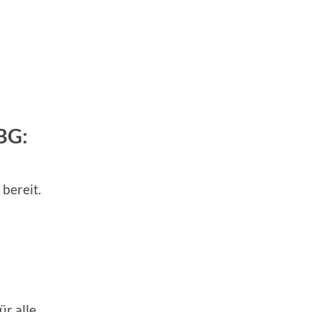
BG:
 bereit.
r alle