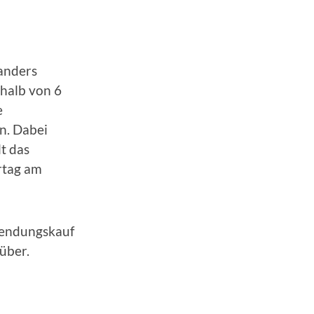
 anders
rhalb von 6
e
n. Dabei
lt das
rtag am
sendungskauf
über.