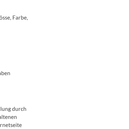
sse, Farbe,
gaben
llung durch
altenen
rnetseite