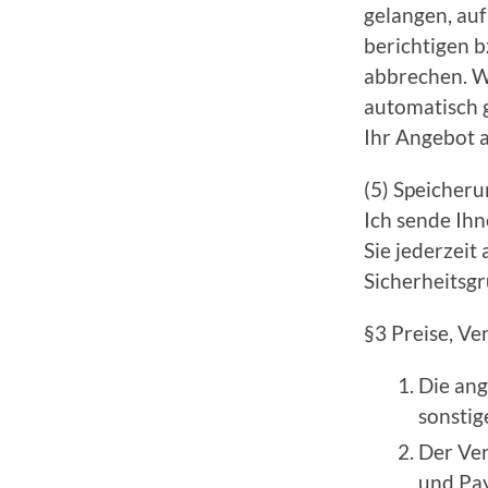
gelangen, au
berichtigen 
abbrechen. Wi
automatisch g
Ihr Angebot a
(5) Speicheru
Ich sende Ih
Sie jederzeit
Sicherheitsgr
§3 Preise, Ve
Die ang
sonstig
Der Ver
und Pay