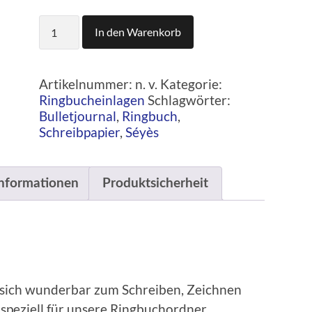
Ringbucheinlagen
In den Warenkorb
A5+
weiß
und
Artikelnummer:
n. v.
Kategorie:
Séyès
Ringbucheinlagen
Schlagwörter:
Menge
Bulletjournal
,
Ringbuch
,
Schreibpapier
,
Séyès
Informationen
Produktsicherheit
 sich wunderbar zum Schreiben, Zeichnen
 speziell für unsere Ringbuchordner