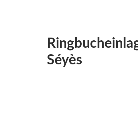
Ringbucheinla
Séyès